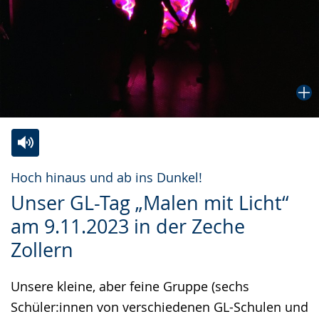
Zur
Aktiviere
Ein
Hoch hinaus und ab ins Dunkel!
Leichten
Audio-
Video
Unser GL-Tag „Malen mit Licht“
Sprache
Unterstützung.
in
am 9.11.2023 in der Zeche
wechseln.
Deutscher
Zollern
Gebärdensprache
wird
Unsere kleine, aber feine Gruppe (sechs
angezeigt.
Schüler:innen von verschiedenen GL-Schulen und