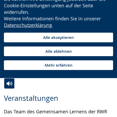
Cookie-Einstellungen unten auf der Seite
widerrufen.
Weitere Informationen finden Sie in unserer
Datenschutzerklärung
.
Alle akzeptieren
Alle ablehnen
Mehr erfahren
Zur
Aktiviere
Ein
Veranstaltungen
Leichten
Audio-
Video
Sprache
Unterstützung.
in
Das Team des Gemeinsamen Lernens der RWR
wechseln.
Deutscher