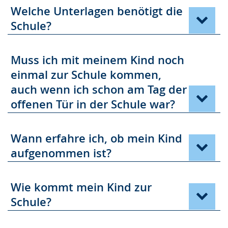
Welche Unterlagen benötigt die
w
Schule?
i
r
d
Muss ich mit meinem Kind noch
a
einmal zur Schule kommen,
n
auch wenn ich schon am Tag der
g
offenen Tür in der Schule war?
e
z
Wann erfahre ich, ob mein Kind
e
aufgenommen ist?
i
g
Wie kommt mein Kind zur
t
Schule?
.