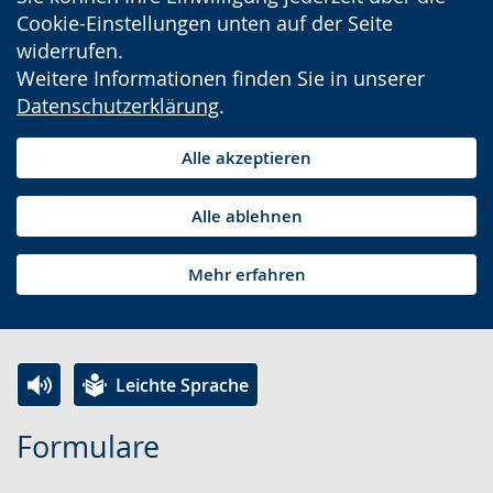
Cookie-Einstellungen unten auf der Seite
widerrufen.
Weitere Informationen finden Sie in unserer
Datenschutzerklärung
.
Alle akzeptieren
Alle ablehnen
Mehr erfahren
Leichte Sprache
Z
A
E
Formulare
u
k
i
r
t
n