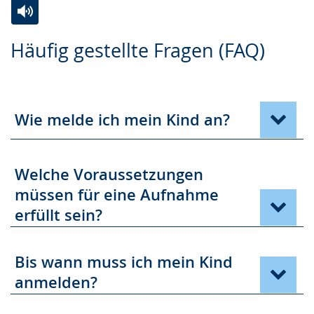
w
e
r
e
r
G
Zur
Aktiviere
Ein
Häufig gestellte Fragen (FAQ)
c
s
e
Leichten
Audio-
Video
h
t
b
Sprache
Unterstützung.
in
s
ü
ä
wechseln.
Deutscher
e
t
r
Gebärdensprache
Wie melde ich mein Kind an?
l
z
d
wird
n
u
e
angezeigt.
.
n
n
Welche Voraussetzungen
g
s
müssen für eine Aufnahme
.
p
erfüllt sein?
r
a
Bis wann muss ich mein Kind
c
anmelden?
h
e