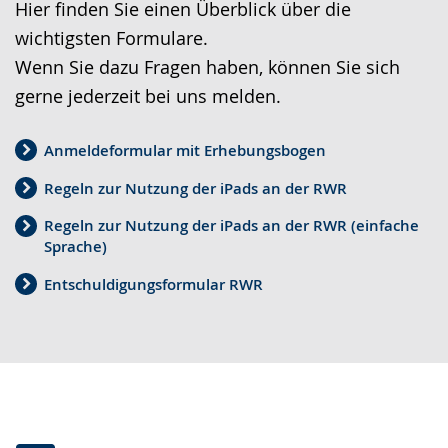
Hier finden Sie einen Überblick über die
L
i
V
wichtigsten Formulare.
e
v
i
Wenn Sie dazu Fragen haben, können Sie sich
i
i
d
gerne jederzeit bei uns melden.
c
e
e
h
r
o
Anmeldeformular mit Erhebungsbogen
t
e
i
Regeln zur Nutzung der iPads an der RWR
e
A
n
n
u
D
Regeln zur Nutzung der iPads an der RWR (einfache
Sprache)
S
d
e
p
i
u
Entschuldigungsformular RWR
r
o
t
a
-
s
c
U
c
h
n
h
e
t
e