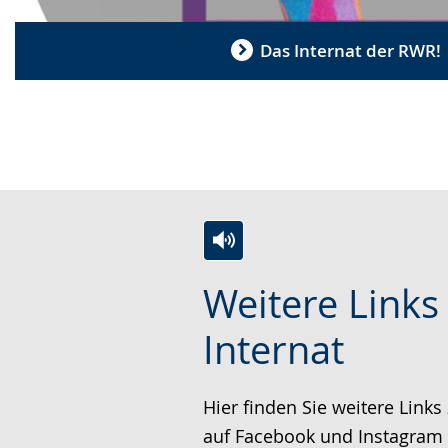
Das Internat der RWR!
Z
A
E
Weitere Link
u
k
i
r
t
n
Internat
L
i
V
e
v
i
Hier finden Sie weitere Links
i
i
d
auf Facebook und Instagram p
c
e
e