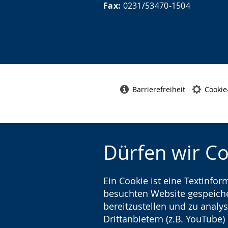
Fax:
0231/53470-1504
s
ü
ä
e
t
r
l
z
d
n
u
e
.
n
n
g
s
Barrierefreiheit
Cookie
.
p
r
a
c
Dürfen wir C
h
e
Ein Cookie ist eine Textinfo
w
besuchten Website gespeicher
i
bereitzustellen und zu analys
r
Drittanbietern (z.B. YouTube