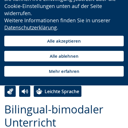
Cookie-Einstellungen unten auf der Seite
widerrufen.
Weitere Informationen finden Sie in unserer
Datenschutzerklärung
.
Alle akzeptieren
Alle ablehnen
Mehr erfahren
Leichte Sprache
Zur
Aktiviere
Ein
Bilingual-bimodaler
Leichten
Audio-
Video
Sprache
Unterstützung.
in
Unterricht
wechseln.
Deutscher