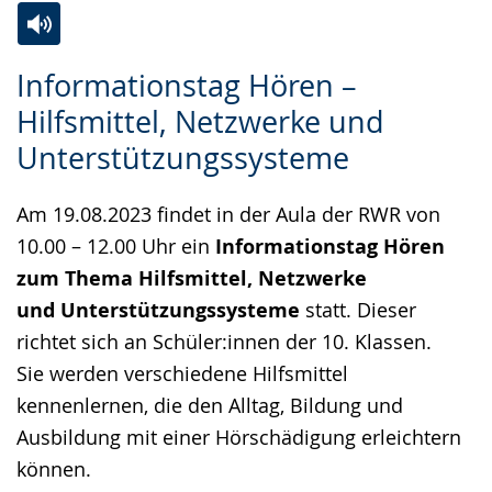
Zur
Aktiviere
Ein
Informationstag Hören –
Leichten
Audio-
Video
Hilfsmittel, Netzwerke und
Sprache
Unterstützung.
in
Unterstützungssysteme
wechseln.
Deutscher
Gebärdensprache
Am
19.08.2023
findet in der Aula der RWR von
wird
10.00 – 12.00
Uhr ein
Informationstag Hören
angezeigt.
zum Thema Hilfsmittel, Netzwerke
und Unterstützungssysteme
statt. Dieser
richtet sich an Schüler:innen der 10. Klassen.
Sie werden verschiedene Hilfsmittel
kennenlernen, die den Alltag, Bildung und
Ausbildung mit einer Hörschädigung erleichtern
können.