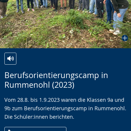
Zur
Aktiviere
Ein
Berufsorientierungscamp in
Leichten
Audio-
Video
Rummenohl (2023)
Sprache
Unterstützung.
in
wechseln.
Deutscher
Vom 28.8. bis 1.9.2023 waren die Klassen 9a und
Gebärdensprache
9b zum Berufsorientierungscamp in Rummenohl.
wird
Die Schüler:innen berichten.
angezeigt.