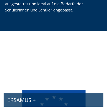
macht
mach
ausgestattet und ideal auf die Bedarfe der
uns
uns
Schülerinnen und Schüler angepasst.
aus!
aus!
(
3
(
2
von
von
3
)
3
)
Bildung und Gesundheit
iServ
IFD
Kultur und Schule
Wir stärken Mädchen
Schule ohne Rassismus
ERSAMUS +