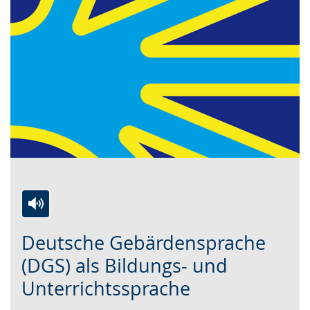
Zur
Aktiviere
Ein
Deutsche Gebärdensprache
Leichten
Audio-
Video
Sprache
Unterstützung.
in
(DGS) als Bildungs- und
wechseln.
Deutscher
Unterrichtssprache
Gebärdensprache