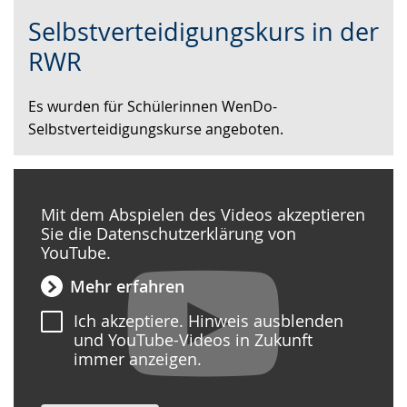
Zur
Aktiviere
Ein
Selbstverteidigungskurs in der
Leichten
Audio-
Video
Sprache
Unterstützung.
in
RWR
wechseln.
Deutscher
Gebärdensprache
Es wurden für Schülerinnen WenDo-
wird
Selbstverteidigungskurse angeboten.
angezeigt.
Mit dem Abspielen des Videos akzeptieren
Sie die Datenschutzerklärung von
YouTube.
Mehr erfahren
Ich akzeptiere. Hinweis ausblenden
und YouTube-Videos in Zukunft
immer anzeigen.