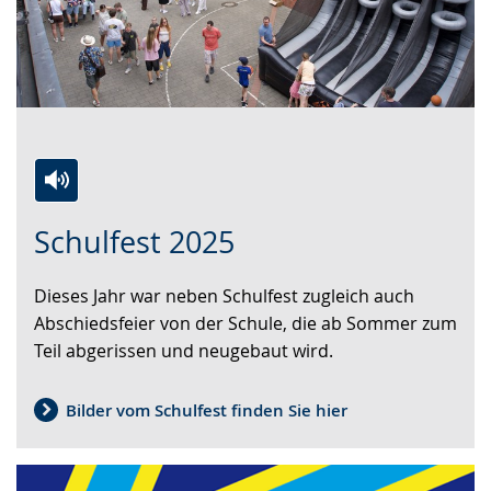
Zur
Aktiviere
Ein
Schulfest 2025
Leichten
Audio-
Video
Sprache
Unterstützung.
in
Dieses Jahr war neben Schulfest zugleich auch
wechseln.
Deutscher
Abschiedsfeier von der Schule, die ab Sommer zum
Gebärdensprache
Teil abgerissen und neugebaut wird.
wird
angezeigt.
Bilder vom Schulfest finden Sie hier