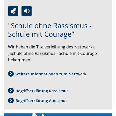
Zur
Aktiviere
Ein
"Schule ohne Rassismus -
Leichten
Audio-
Video
Sprache
Unterstützung.
in
Schule mit Courage"
wechseln.
Deutscher
Gebärdensprache
Wir haben die Titelverleihung des Netzwerks
wird
„Schule ohne Rassismus - Schule mit Courage“
angezeigt.
bekommen!
weitere Informationen zum Netzwerk
Begriffserklärung Rassismus
Begriffserklärung Audismus