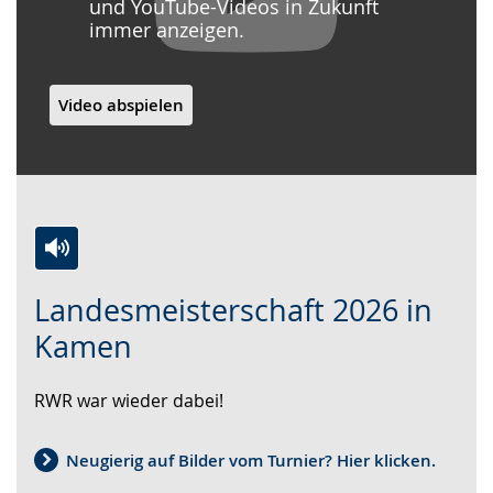
und YouTube-Videos in Zukunft
immer anzeigen.
Video abspielen
Zur
Aktiviere
Ein
Landesmeisterschaft 2026 in
Leichten
Audio-
Video
Sprache
Unterstützung.
in
Kamen
wechseln.
Deutscher
Gebärdensprache
RWR war wieder dabei!
wird
angezeigt.
Neugierig auf Bilder vom Turnier? Hier klicken.