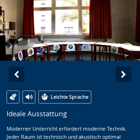
Vorherige
Nächs
Ansicht:
Ansic
Leichte Sprache
Profil
Profil
Ideale Ausstattung
RWR
RWR
-
-
Moderner Unterricht erfordert moderne Technik.
Das
Das
Jeder Raum ist technisch und akustisch optimal