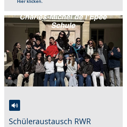
Hier klicken.
Zur
Aktiviere
Ein
Schüleraustausch RWR
Leichten
Audio-
Video