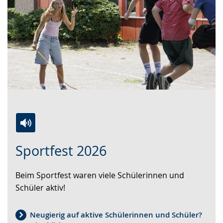
Zur
Aktiviere
Ein
Sportfest 2026
Leichten
Audio-
Video
Sprache
Unterstützung.
in
Beim Sportfest waren viele Schülerinnen und
wechseln.
Deutscher
Schüler aktiv!
Gebärdensprache
wird
angezeigt.
Neugierig auf aktive Schülerinnen und Schüler?