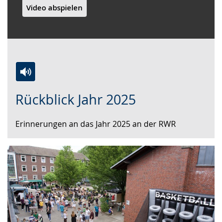
Video abspielen
Zur
Aktiviere
Ein
Rückblick Jahr 2025
Leichten
Audio-
Video
Sprache
Unterstützung.
in
Erinnerungen an das Jahr 2025 an der RWR
wechseln.
Deutscher
Gebärdensprache
wird
angezeigt.